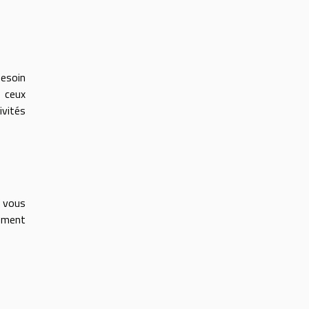
besoin
s ceux
ivités
, vous
lement