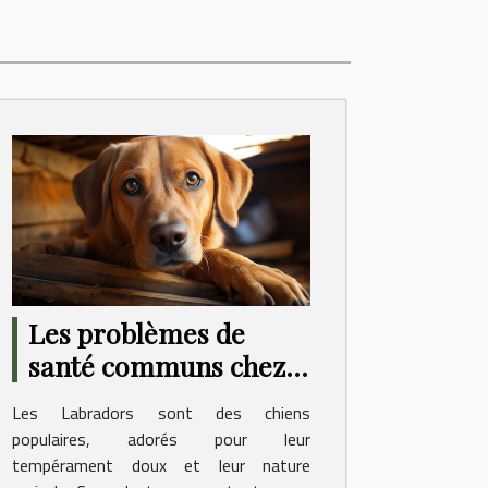
Les problèmes de
santé communs chez
le Labrador :
Les Labradors sont des chiens
prévention et soins
populaires, adorés pour leur
tempérament doux et leur nature