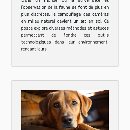
Dans un monde où la surveillance et
naturel
l'observation de la faune se font de plus en
plus discrètes, le camouflage des caméras
en milieu naturel devient un art en soi. Ce
poste explore diverses méthodes et astuces
permettant de fondre ces outils
technologiques dans leur environnement,
rendant leurs...